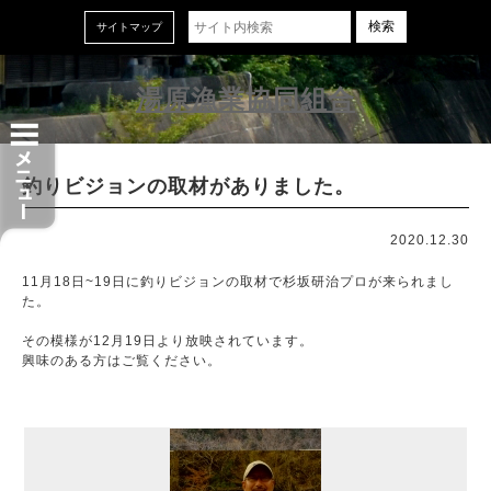
ホーム
サイトマップ
お知らせ
湯原漁業協同組合
湯原漁協のサービス
釣りビジョンの取材がありました。
湯原漁協のご案内
2020.12.30
お問い合わせ
11月18日~19日に釣りビジョンの取材で杉坂研治プロが来られまし
た。
その模様が12月19日より放映されています。
2026.08
« 7月
9月 »
興味のある方はご覧ください。
日
月
火
水
木
金
土
1
2
3
4
5
6
7
8