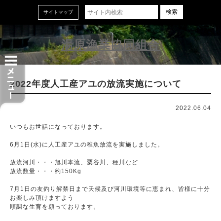
ホーム
サイトマップ
お知らせ
湯原漁業協同組合
湯原漁協のサービス
2022年度人工産アユの放流実施について
湯原漁協のご案内
2022.06.04
お問い合わせ
いつもお世話になっております。
6月1日(水)に人工産アユの稚魚放流を実施しました。
2026.08
« 7月
9月 »
放流河川・・・旭川本流、粟谷川、種川など
放流数量・・・約150Kg
日
月
火
水
木
金
土
7月1日の友釣り解禁日まで天候及び河川環境等に恵まれ、皆様に十分
1
お楽しみ頂けますよう
順調な生育を願っております。
2
3
4
5
6
7
8