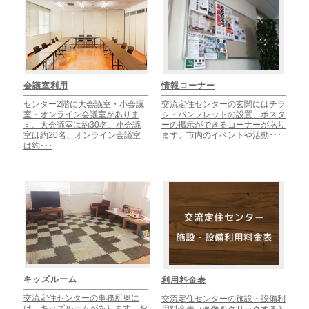
会議室利用
情報コーナー
センター2階に大会議室・小会議
交流定住センターの玄関にはチラ
室・オンライン会議室がありま
シ・パンフレットの設置、ポスタ
す。大会議室は約30名、小会議
ーの掲示ができるコーナーがあり
室は約20名、オンライン会議室
ます。市内のイベントや活動･･･
は約･･･
キッズルーム
利用料金表
交流定住センターの事務所奥に
交流定住センターの施設・設備利
は、キッズルームがあります。お
用料金表（画像をクリックすると