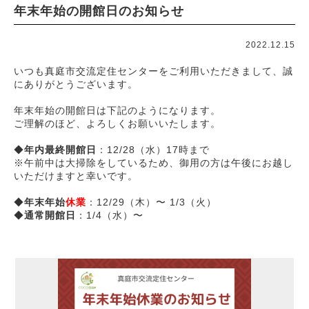
年末年始の開館日のお知らせ
2026.08
« 7月
9月 »
日
月
火
水
木
金
土
2022.12.15
1
いつも真庭市交流定住センターをご利用いただきまして、誠
にありがとうございます。
2
3
4
5
6
7
8
年末年始の開館日は下記のようになります。
9
10
11
12
13
14
15
ご理解のほど、よろしくお願いいたします。
16
17
18
19
20
21
22
◆
年内最終開館日
：12/28（水）17時まで
23
24
25
26
27
28
29
※午前中は大掃除をしているため、御用の方は午後にお越し
いただけますと幸いです。
30
31
◆
年末年始
休業
：12/29（木）〜 1/3（火）
今日
◆
通常開館日
：1/4（水）〜
休館日