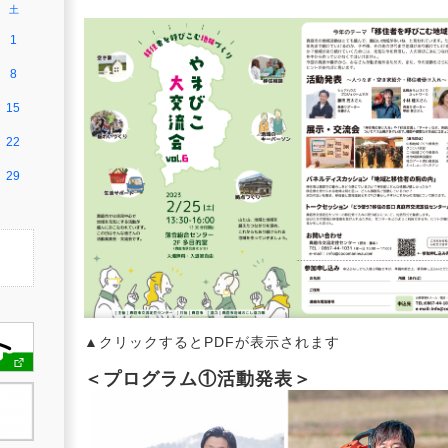
土
1
8
15
22
29
▲クリックするとPDFが表示されます
＜プログラム①活動発表＞