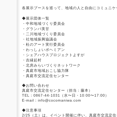
各展示ブースを巡って、地域の人と自由にコミュニケ
◆展示団体一覧
・中和地域づくり委員会
・グランパ美甘
・二川地域づくり委員会
・社地域振興協議会
・杜のアート実行委員会
・わっしょいボヘミアン
・シェアハウスプロジェクトよすが
・吉縁起村
・北房みらいづくりネットワーク
・真庭市地域おこし協力隊
・真庭市交流定住センター
◆お問い合わせ
真庭市交流定住センター（担当：藤本）
TEL：0867-44-1031（水〜日・10:00〜17:00）
E-mail：info@cocomaniwa.com
◆注意事項
2/25（土）は、イベント開催に伴い、真庭市交流定