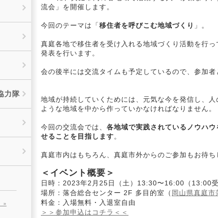
流会」を開催します。
今回のテーマは「
移住者を呼びこむ地域づくり
」。
真庭各地で移住者を受け入れる地域づくり活動を行っ
発表を行います。
会の後半には交流タイムも予定しているので、参加者
協力隊
地域が持続していくためには、元気な今を発信し、人
ような地域を中から作っていかなければなりません。
今回の交流会では、
各地域で実践されているノウハウ
せることを目指します
。
真庭市内はもちろん、真庭市外からのご参加もお待ち
＜イベント概要＞
日時：2023年2月25日（土）13:30〜16:00（13:0
場所：落合総合センター 2F 多目的室（
岡山県真庭市
料金：入場無料・入退室自由
 »
＞＞参加申込はコチラ＜＜