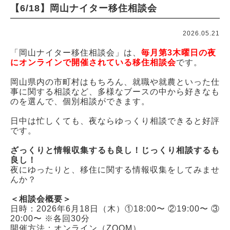
【6/18】岡山ナイター移住相談会
2026.08
« 7月
9月 »
日
月
火
水
木
金
土
2026.05.21
1
「岡山ナイター移住相談会」は、
毎月第3木曜日の夜
にオンラインで開催されている移住相談会
です。
2
3
4
5
6
7
8
岡山県内の市町村はもちろん、就職や就農といった仕
9
10
11
12
13
14
15
事に関する相談など、多様なブースの中から好きなも
16
17
18
19
20
21
22
のを選んで、個別相談ができます。
23
24
25
26
27
28
29
日中は忙しくても、夜ならゆっくり相談できると好評
です。
30
31
ざっくりと情報収集するも良し！じっくり相談するも
今日
良し！
休館日
夜にゆったりと、移住に関する情報収集をしてみませ
んか？
＜相談会概要＞
日時：2026年6月18日（木）①18:00〜 ②19:00〜 ③
20:00〜 ※各回30分
開催方法：オンライン（ZOOM）