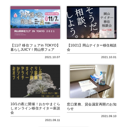
【11/7 移住フェアin TOKYO】
【10/21】岡山ナイター移住相談
暮らしJUICY！岡山県フェア
会
2021.10.07
2021.10.01
10/1の夜に開催！おかやまぐら
窓口業務、貸会議室再開のお知
しオンライン移住ナイター座談
らせ
会
2021.09.10
2021.09.11