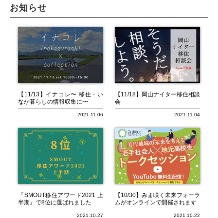
お知らせ
2026.08
« 7月
9月 »
日
月
火
水
木
金
土
1
2
3
4
5
6
7
8
9
10
11
12
13
14
15
16
17
18
19
20
21
22
【11/13】イナコレ〜 移住・い
【11/18】岡山ナイター移住相談
なか暮らしの情報収集に〜
会
23
24
25
26
27
28
29
2021.11.06
2021.11.04
30
31
今日
休館日
『SMOUT移住アワード2021 上
【10/30】みま咲く未来フォーラ
半期』で8位に選ばれました
ムがオンラインで開催されます
2021.10.27
2021.10.22