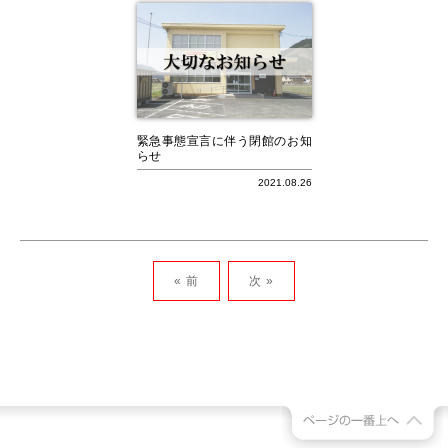
緊急事態宣言に伴う閉館のお知
らせ
2021.08.26
« 前
次 »