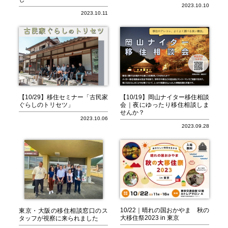
2023.10.10
2023.10.11
【10/29】移住セミナー「古民家
【10/19】岡山ナイター移住相談
ぐらしのトリセツ」
会｜夜にゆったり移住相談しま
せんか？
2023.10.06
2023.09.28
10/22｜晴れの国おかやま 秋の
東京・大阪の移住相談窓口のス
大移住祭2023 in 東京
タッフが視察に来られました