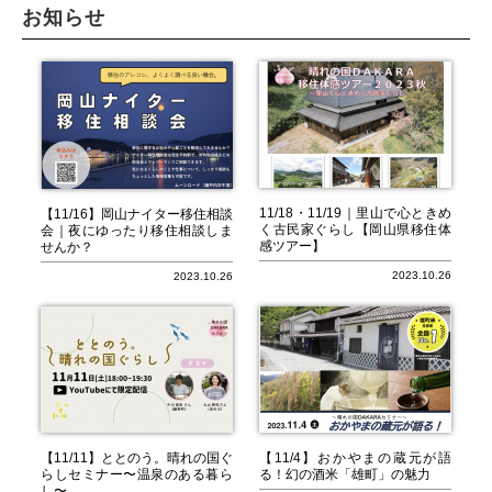
お知らせ
2026.08
« 7月
9月 »
日
月
火
水
木
金
土
1
2
3
4
5
6
7
8
9
10
11
12
13
14
15
16
17
18
19
20
21
22
11/18・11/19｜里山で心ときめ
【11/16】岡山ナイター移住相談
く古民家ぐらし【岡山県移住体
会｜夜にゆったり移住相談しま
感ツアー】
せんか？
23
24
25
26
27
28
29
2023.10.26
2023.10.26
30
31
今日
休館日
【11/11】ととのう。晴れの国ぐ
【11/4】おかやまの蔵元が語
らしセミナー〜温泉のある暮ら
る！幻の酒米「雄町」の魅力
し〜