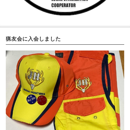
2026.08
« 7月
9月 »
日
月
火
水
木
金
土
1
2
3
4
5
6
7
8
猟友会に入会しました
9
10
11
12
13
14
15
16
17
18
19
20
21
22
23
24
25
26
27
28
29
30
31
今日