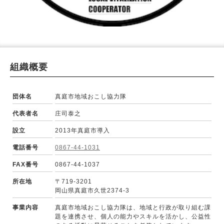
2026.08
« 7月
9月 »
日
月
火
水
木
金
土
1
2
3
4
5
6
7
8
組織概要
9
10
11
12
13
14
15
団体名
真庭市地域おこし協力隊
16
17
18
19
20
21
22
代表者名
庄司泰之
23
24
25
26
27
28
29
設立
2013年真庭市導入
30
31
電話番号
0867-44-1031
今日
FAX番号
0867-44-1037
所在地
〒719-3201
岡山県真庭市久世2374-3
事業内容
真庭市地域おこし協力隊は、地域と行政が取り組む課
題を連携させ、個人の能力やスキルを活かし、公益性