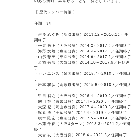
のある活動に昇華せることを任務としています。
【 歴代メンバー情報 】
任期：3年
・伊藤 めぐみ（鳥取出身）2013.12～2016.11／任
期終了
・松尾 敏正（大阪出身）2014.3～2017.2／任期終了
・海野 文雄（東京出身）2014.4～2017.3／任期終了
・山形 彩子（東京出身）2014.6～2017.5／任期終了
・道添 有加（大阪出身）2014.10～2017.9／任期終
了
・カン ユンス（韓国出身）2015.7～2018.7／任期終
了
・岩本 将弘（倉敷市出身）2015.9～2018.8／任期終
了
・甲田 智之（大阪出身）2016.4～2019.3／任期終了
・寒川 英（東京出身）2017.4～2020.3／任期終了
・大森 繁（岡山市出身）2017.4～2020.3／任期終了
・篠原 洋（千葉出身）2017.4～2019.2／任期終了
・橋本 隆宏（東京出身）2017.5～2019.3／任期終了
・木藤 千春（大阪Uターン）2018.3～2021.2／任期
終了
・大岩 功（大阪出身）2018.4～2021.3／任期終了