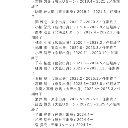
・吉原 啓介（埼玉Uターン）2018.4～2021.3／任期
終了
・駒場 伸太郎（東京出身）2019.4～2021.3／任期終
了
・関 雅之（東京出身）2019.7～2020.3／任期終了
・小柳 堅策（新潟出身）2019.4～2022.9／任期終了
・西本 浩史（北海道Uターン）2019.4～2022.3／任
期終了
・橘高 七海（広島出身）2020.4～2023.3／任期終了
・池田 将（東京出身）2020.8～2023.3／任期終了
・小野 智行（京都出身）2020.11～2023.10／任期
終了
・千布 拓生（佐賀出身）2021.6～2024.5／任期終了
・樋田 碧子（大阪出身）2021.7～2023.12／任期終
了
・石橋 整（兵庫出身）2022.2～2025.1／任期終了
・高橋 智世（奈良出身）2022.3〜2023.8／任期終了
・弁慶／高橋 数馬（大阪出身）2022.4〜2025.3／任
期終了
・酒井 悠（東京出身）2022.5〜2025.3／任期終了
・延吉 樹美（大阪Uターン）2022.5〜2025.4／任期
終了
・半田 豊勝（神奈川出身）2024.4〜
・柏野 悠吾（総社市出身）2024.6〜
・森 貴充（千葉Uターン）2024.7〜