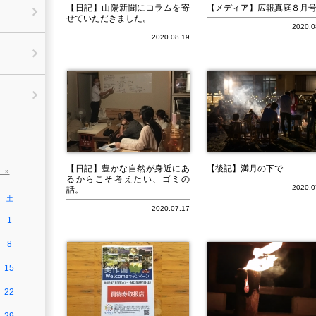
【日記】山陽新聞にコラムを寄
【メディア】広報真庭８月
せていただきました。
2020.0
2020.08.19
【日記】豊かな自然が身近にあ
【後記】満月の下で
 »
るからこそ考えたい、ゴミの
2020.0
話。
土
2020.07.17
1
8
15
22