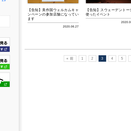
29
【告知】美作国ウェルカムキャ
【告知】スウェーデントー
ンペーンの参加店舗になってい
使ったイベント
ます
2020.0
2020.06.27
« 前
1
2
3
4
5