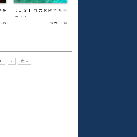
チを
【日記】雨のお陰で無事
に。。。
6.19
2020.06.14
6
7
次 »