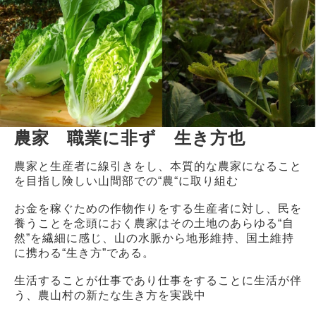
2
3
4
5
6
7
8
9
10
11
12
13
14
15
16
17
18
19
20
21
22
23
24
25
26
27
28
29
30
31
農家 職業に非ず 生き方也
今日
農家と生産者に線引きをし、本質的な農家になること
を目指し険しい山間部での“農“に取り組む
お金を稼ぐための作物作りをする生産者に対し、民を
養うことを念頭におく農家はその土地のあらゆる“自
然”を繊細に感じ、山の水脈から地形維持、国土維持
に携わる“生き方”である。
生活することが仕事であり仕事をすることに生活が伴
う、農山村の新たな生き方を実践中