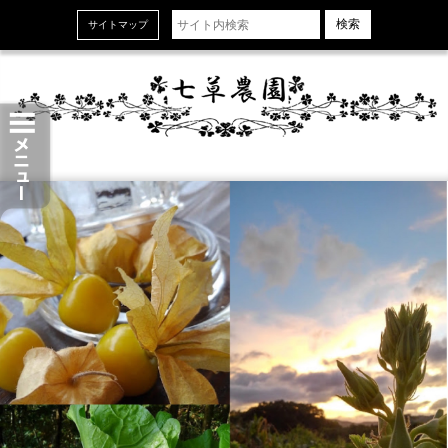
ホーム
サイトマップ
お知らせ
石橋千賀良 〜Profile〜
心掛け・取り組み
会社概要
お問い合わせ
2026.08
« 7月
9月 »
日
月
火
水
木
金
土
1